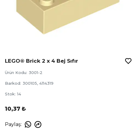
LEGO® Brick 2 x 4 Bej Sıfır
Ürün Kodu
:
3001-2
Barkod
:
300105, 4114319
Stok
:
14
10,37 ₺
Paylaş
: