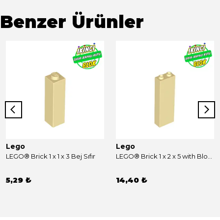
Benzer Ürünler
Lego
Lego
LEGO® Brick 1 x 1 x 3 Bej Sıfır
LEGO® Brick 1 x 2 x 5 with Blocked Open Studs and Bottom Stud Holder with Asymmetric Ridges Bej Sıfır
5,29 ₺
14,40 ₺