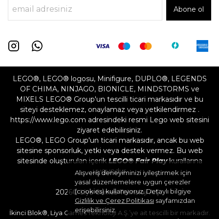
Abone ol
LEGO®, LEGO® logosu, Minifigure, DUPLO®, LEGENDS
OF CHIMA, NINJAGO, BIONICLE, MINDSTORMS ve
MIXELS LEGO® Group'un tescilli ticari markasıdır ve bu
siteyi desteklemez, onaylamaz veya yetkilendirmez .
https://www.lego.com adresindeki resmi Lego web sitesini
ziyaret edebilirsiniz.
LEGO®, LEGO Group'un ticari markasıdır, ancak bu web
sitesine sponsorluk, yetki veya destek vermez. Bu web
sitesinde oluşturulan içerik
LEGO® Fair Play
kurallarına
uygundur
Alışveriş deneyiminizi iyileştirmek için
yasal düzenlemelere uygun çerezler
(cookies) kullanıyoruz. Detaylı bilgiye
2026©
Liya Games Teknoloji A.Ş.
Gizlilik ve Çerez Politikası
sayfamızdan
erişebilirsiniz.
İkinci Blok®, Liya Games Teknoloji A.Ş.’ye ait tescilli bir markadır.