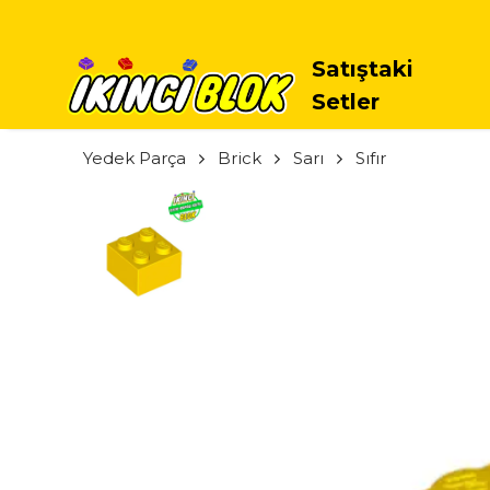
E KADAR TAKSIT IMKANI
Satıştaki
Setler
Yedek Parça
Brick
Sarı
Sıfır