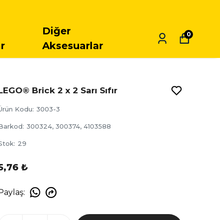
TÜM LEGO SETLERINDE 5.000
Diğer
0
r
Aksesuarlar
LEGO® Brick 2 x 2 Sarı Sıfır
Ürün Kodu
:
3003-3
Barkod
:
300324, 300374, 4103588
Stok
:
29
5,76 ₺
Paylaş
: