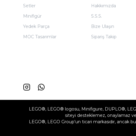
Setler
Hakkımızda
Minifigür
S.S.S.
Yedek Parça
Bize Ulaşın
MOC Tasarımlar
Sipariş Takip
LEGO®, LEGO® logosu, Minifigure, DUPLO®, LEG
siteyi desteklemez, onaylamaz vey
LEGO®, LEGO Group'un ticari markasıdır, ancak bu 