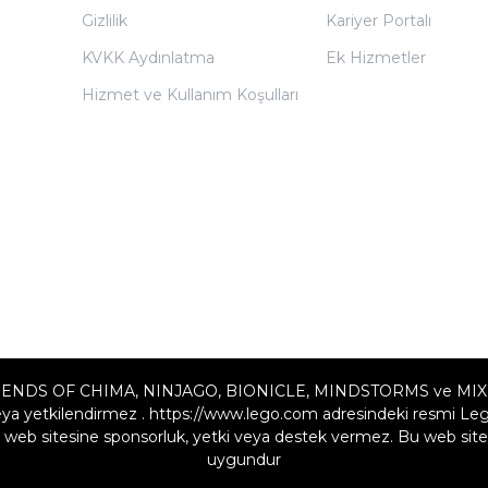
Gizlilik
Kariyer Portalı
KVKK Aydınlatma
Ek Hizmetler
Hizmet ve Kullanım Koşulları
ENDS OF CHIMA, NINJAGO, BIONICLE, MINDSTORMS ve MIXELS LE
a yetkilendirmez . https://www.lego.com adresindeki resmi Lego w
web sitesine sponsorluk, yetki veya destek vermez. Bu web sites
uygundur