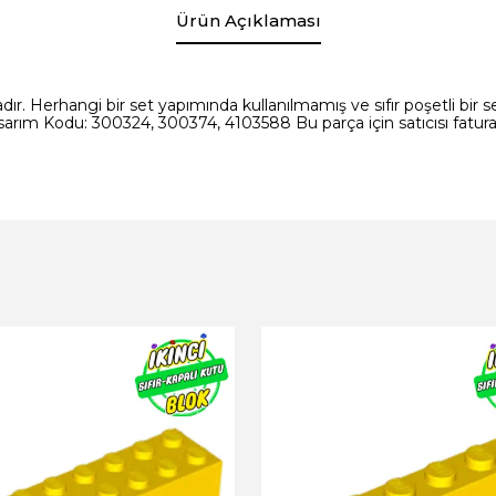
Ürün Açıklaması
ır. Herhangi bir set yapımında kullanılmamış ve sıfır poşetli bir set
arım Kodu: 300324, 300374, 4103588 Bu parça için satıcısı fatur