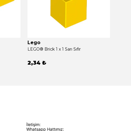
Lego
Lego
LEGO® Brick 1 x 1 Sarı Sıfır
LEGO® B
2,34 ₺
12,91
İletişim:
Whatsapp Hattımız: