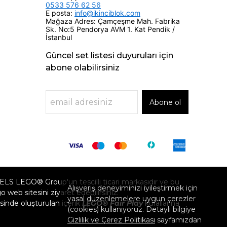
0533 576 62 56
E posta:
info@ikinciblok.com
Mağaza Adres: Çamçeşme Mah. Fabrika
Sk. No:5 Pendorya AVM 1. Kat Pendik /
İstanbul
Güncel set listesi duyuruları için
abone olabilirsiniz
Abone ol
GO® Group'un tescilli ticari markasıdır ve bu
Alışveriş deneyiminizi iyileştirmek için
eb sitesini ziyaret edebilirsiniz.
yasal düzenlemelere uygun çerezler
inde oluşturulan içerik
LEGO® Fair Play
kurallarına
(cookies) kullanıyoruz. Detaylı bilgiye
Gizlilik ve Çerez Politikası
sayfamızdan