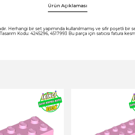
Ürün Açıklaması
ır. Herhangi bir set yapımında kullanılmamış ve sıfır poşetli bir set
asarım Kodu: 4245296, 4517993 Bu parça için satıcısı fatura kesm