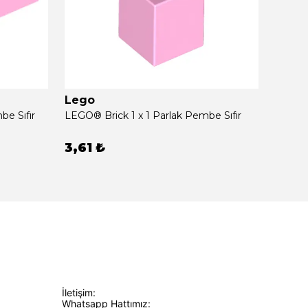
Lego
Lego
e Sıfır
LEGO® Brick 1 x 1 Parlak Pembe Sıfır
LEGO® 
3,61 ₺
2,33
İletişim:
Whatsapp Hattımız: