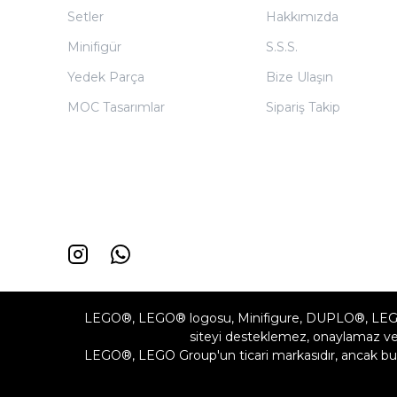
Setler
Hakkımızda
Minifigür
S.S.S.
Yedek Parça
Bize Ulaşın
MOC Tasarımlar
Sipariş Takip
LEGO®, LEGO® logosu, Minifigure, DUPLO®, LEG
siteyi desteklemez, onaylamaz vey
LEGO®, LEGO Group'un ticari markasıdır, ancak bu 