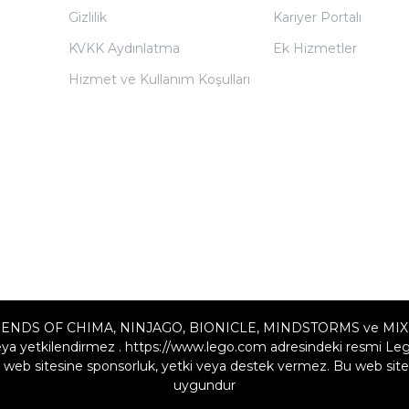
Gizlilik
Kariyer Portalı
KVKK Aydınlatma
Ek Hizmetler
Hizmet ve Kullanım Koşulları
ENDS OF CHIMA, NINJAGO, BIONICLE, MINDSTORMS ve MIXELS LE
a yetkilendirmez . https://www.lego.com adresindeki resmi Lego w
web sitesine sponsorluk, yetki veya destek vermez. Bu web sites
uygundur