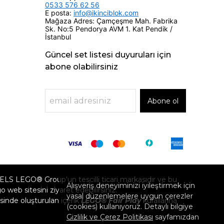
0533 576 62 56
E posta:
info@ikinciblok.com
Mağaza Adres: Çamçeşme Mah. Fabrika
Sk. No:5 Pendorya AVM 1. Kat Pendik /
İstanbul
Güncel set listesi duyuruları için
abone olabilirsiniz
Abone ol
GO® Group'un tescilli ticari markasıdır ve bu
Alışveriş deneyiminizi iyileştirmek için
eb sitesini ziyaret edebilirsiniz.
yasal düzenlemelere uygun çerezler
inde oluşturulan içerik
LEGO® Fair Play
kurallarına
(cookies) kullanıyoruz. Detaylı bilgiye
Gizlilik ve Çerez Politikası
sayfamızdan