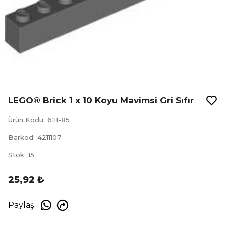
LEGO® Brick 1 x 10 Koyu Mavimsi Gri Sıfır
Ürün Kodu
:
6111-85
Barkod
:
4211107
Stok
:
15
25,92 ₺
Paylaş
: