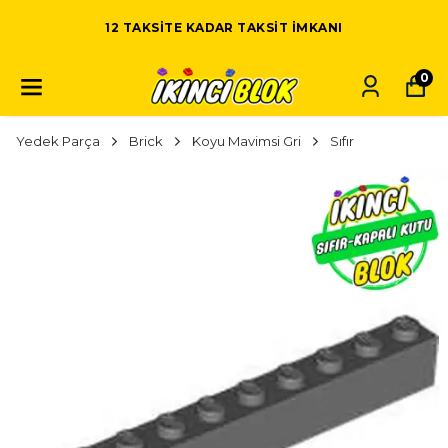
12 TAKSITE KADAR TAKSIT IMKANI
0
Yedek Parça
Brick
Koyu Mavimsi Gri
Sıfır