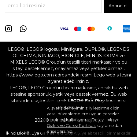
Abone ol
LEGO®, LEGO® logosu, Minifigure, DUPLO®, LEGENDS
OF CHIMA, NINJAGO, BIONICLE, MINDSTORMS ve
MIXELS LEGO® Group'un tescilli ticari markasıdır ve bu
siteyi desteklemez, onaylamaz veya yetkilendirmez .
https://www.lego.com adresindeki resmi Lego web sitesini
ziyaret edebilirsiniz.
LEGO®, LEGO Group'un ticari markasıdır, ancak bu web
sitesine sponsorluk, yetki veya destek vermez. Bu web
sitesinde oluşturulan içerik
LEGO® Fair Play
kurallarına
uygundur
Alışveriş deneyiminizi iyileştirmek için
yasal düzenlemelere uygun çerezler
(cookies) kullanıyoruz. Detaylı bilgiye
2026©
Liya Games Teknoloji A.Ş.
Gizlilik ve Çerez Politikası
sayfamızdan
erişebilirsiniz.
İkinci Blok®, Liya Games Teknoloji A.Ş.’ye ait tescilli bir markadır.