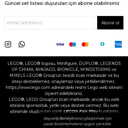
Güncel set listesi duyuruları için abone olabilirsiniz
Abone ol
LEGO®, LEGO® logosu, Minifigure, DUPLO®, LEGENDS
OF CHIMA, NINJAGO, BIONICLE, MINDSTORMS ve
MIXELS LEGO® Group'un tescilli ticari markasıdır ve bu
siteyi desteklemez, onaylamaz veya yetkilendirmez .
https://www.lego.com adresindeki resmi Lego web sitesini
ziyaret edebilirsiniz.
LEGO®, LEGO Group'un ticari markasıdır, ancak bu web
sitesine sponsorluk, yetki veya destek vermez. Bu web
sitesinde oluşturulan içerik
LEGO® Fair Play
kurallarına
uygundur
Alışveriş deneyiminizi iyileştirmek için
yasal düzenlemelere uygun çerezler