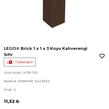
LEGO® Brick 1 x 1 x 3 Koyu Kahverengi
Sıfır
Tükeniyor
Ürün Kodu
:
14716-120
Barkod
:
6088490, 6443652
Stok
:
4
11,52 ₺