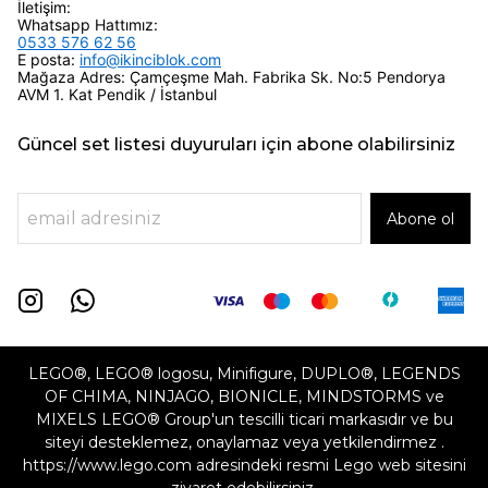
İletişim:
Whatsapp Hattımız:
0533 576 62 56
E posta:
info@ikinciblok.com
Mağaza Adres: Çamçeşme Mah. Fabrika Sk. No:5 Pendorya
AVM 1. Kat Pendik / İstanbul
Güncel set listesi duyuruları için abone olabilirsiniz
Abone ol
LEGO®, LEGO® logosu, Minifigure, DUPLO®, LEGENDS
OF CHIMA, NINJAGO, BIONICLE, MINDSTORMS ve
MIXELS LEGO® Group'un tescilli ticari markasıdır ve bu
siteyi desteklemez, onaylamaz veya yetkilendirmez .
https://www.lego.com adresindeki resmi Lego web sitesini