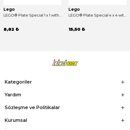
Lego
Lego
LEGO® Plate Special 1 x 1 with Clip Light, Bar Hole [Thick Ring] Beyaz Sıfır
LEGO® Plate Special 4 x 4 with Clips Horizontal (thick open O clips) Beyaz Sıfır
8,82 ₺
15,50 ₺
Kategoriler
Yardım
Sözleşme ve Politikalar
Kurumsal