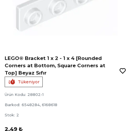
LEGO® Bracket 1 x 2 - 1 x 4 [Rounded
Corners at Bottom, Square Corners at
Top] Beyaz Sıfır
Tükeniyor
Ürün Kodu
:
28802-1
Barkod
:
6548284, 6168618
Stok
:
2
2,49 ₺