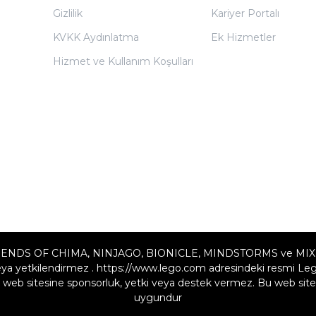
Gizlilik
Kariyer Portalı
KVKK Aydınlatma
Ek Hizmetler
Hizmet ve Kullanım Koşulları
ENDS OF CHIMA, NINJAGO, BIONICLE, MINDSTORMS ve MIXELS LE
a yetkilendirmez . https://www.lego.com adresindeki resmi Lego w
web sitesine sponsorluk, yetki veya destek vermez. Bu web sites
uygundur