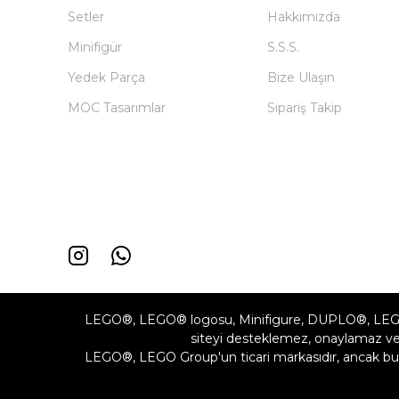
Setler
Hakkımızda
Minifigür
S.S.S.
Yedek Parça
Bize Ulaşın
MOC Tasarımlar
Sipariş Takip
LEGO®, LEGO® logosu, Minifigure, DUPLO®, LEG
siteyi desteklemez, onaylamaz vey
LEGO®, LEGO Group'un ticari markasıdır, ancak bu 