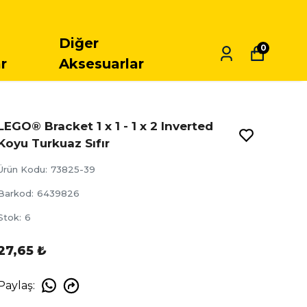
Diğer
0
r
Aksesuarlar
LEGO® Bracket 1 x 1 - 1 x 2 Inverted
Koyu Turkuaz Sıfır
Ürün Kodu
:
73825-39
Barkod
:
6439826
Stok
:
6
27,65 ₺
Paylaş
: