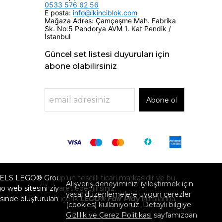
0533 576 62 56
E posta:
info@ikinciblok.com
Mağaza Adres: Çamçeşme Mah. Fabrika
Sk. No:5 Pendorya AVM 1. Kat Pendik /
İstanbul
Güncel set listesi duyuruları için
abone olabilirsiniz
Abone ol
GO® Group'un tescilli ticari markasıdır ve bu
Alışveriş deneyiminizi iyileştirmek için
eb sitesini ziyaret edebilirsiniz.
yasal düzenlemelere uygun çerezler
inde oluşturulan içerik
LEGO® Fair Play
kurallarına
(cookies) kullanıyoruz. Detaylı bilgiye
Gizlilik ve Çerez Politikası
sayfamızdan