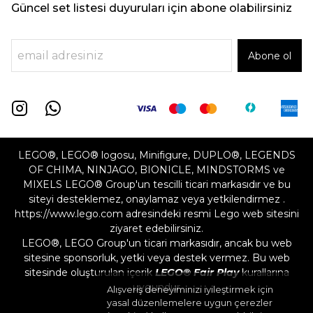
Güncel set listesi duyuruları için abone olabilirsiniz
Abone ol
LEGO®, LEGO® logosu, Minifigure, DUPLO®, LEGENDS
OF CHIMA, NINJAGO, BIONICLE, MINDSTORMS ve
MIXELS LEGO® Group'un tescilli ticari markasıdır ve bu
siteyi desteklemez, onaylamaz veya yetkilendirmez .
https://www.lego.com adresindeki resmi Lego web sitesini
ziyaret edebilirsiniz.
LEGO®, LEGO Group'un ticari markasıdır, ancak bu web
sitesine sponsorluk, yetki veya destek vermez. Bu web
sitesinde oluşturulan içerik
LEGO® Fair Play
kurallarına
uygundur
Alışveriş deneyiminizi iyileştirmek için
yasal düzenlemelere uygun çerezler