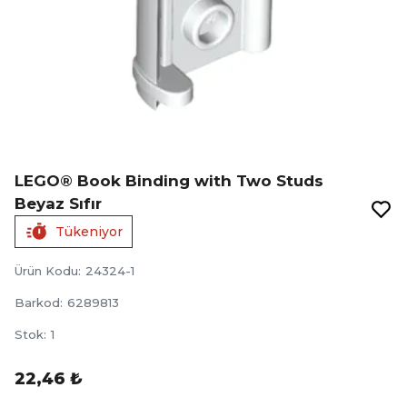
LEGO® Book Binding with Two Studs
Beyaz Sıfır
Tükeniyor
Ürün Kodu
:
24324-1
Barkod
:
6289813
Stok
:
1
22,46 ₺