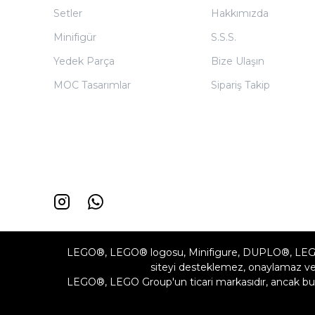
Setler
Hakkımızda
Minifigür
S.S.S.
Yedek Parça
Bize Ulaşın
MOC Tasarımlar
Sipariş Takip
LEGO®, LEGO® logosu, Minifigure, DUPLO®, LEG
siteyi desteklemez, onaylamaz vey
LEGO®, LEGO Group'un ticari markasıdır, ancak bu 