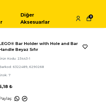
Diğer
0
r
Aksesuarlar
LEGO® Bar Holder with Hole and Bar
Handle Beyaz Sıfır
Ürün Kodu
:
23443-1
Barkod
:
6322489, 6290268
Stok
:
7
5,18 ₺
Paylaş
: