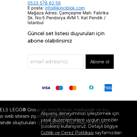
0533 576 62 56
E posta:
info@ikinciblok.com
Mağaza Adres: Çamçeşme Mah. Fabrika
Sk. No:5 Pendorya AVM 1. Kat Pendik /
İstanbul
Güncel set listesi duyuruları için
abone olabilirsiniz
Abone ol
GO® Group'un tescilli ticari markasıdır ve bu
Alışveriş deneyiminizi iyileştirmek için
eb sitesini ziyaret edebilirsiniz.
yasal düzenlemelere uygun çerezler
inde oluşturulan içerik
LEGO® Fair Play
kurallarına
(cookies) kullanıyoruz. Detaylı bilgiye
Gizlilik ve Çerez Politikası
sayfamızdan