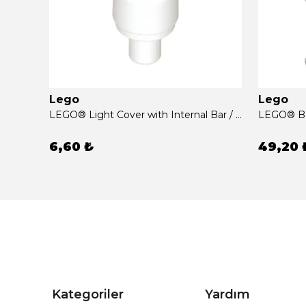
Lego
Lego
LEGO® Light Cover with Internal Bar / Bionicle Barraki Eye with Hole in Bar Beyaz Sıfır
6,60 ₺
49,20 
Kategoriler
Yardım