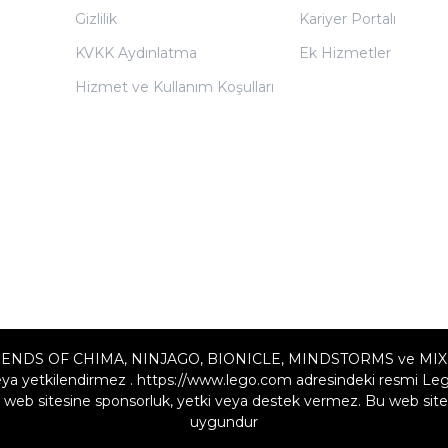
Gizlilik
Kariyer Portalı
KVKK Aydınlatma
Ek Hizmetler
Hizmet ve Kullanım Koşulları
ENDS OF CHIMA, NINJAGO, BIONICLE, MINDSTORMS ve MIXELS LE
a yetkilendirmez . https://www.lego.com adresindeki resmi Lego w
web sitesine sponsorluk, yetki veya destek vermez. Bu web sites
uygundur