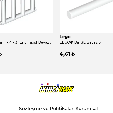
Lego
LEGO® Bar 1 x 4 x 3 [End Tabs] Beyaz Sıfır
LEGO® Bar 3L Beyaz Sıfır
₺
4,61 ₺
Sözleşme ve Politikalar
Kurumsal