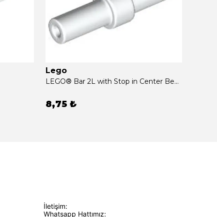
Lego
Lego
LEGO® Bar 2L with Stop in Center Beyaz Sıfır
8,75 ₺
23,1
İletişim:
Whatsapp Hattımız: