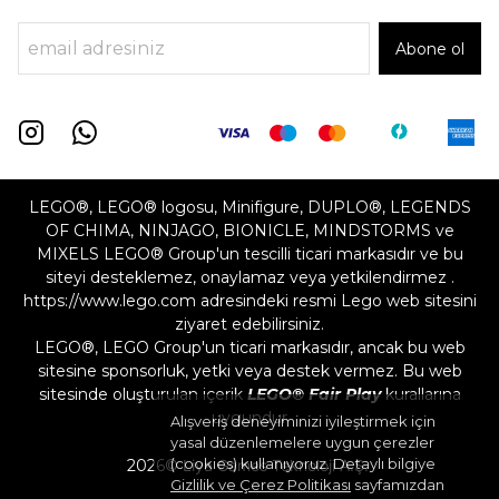
Abone ol
LEGO®, LEGO® logosu, Minifigure, DUPLO®, LEGENDS
OF CHIMA, NINJAGO, BIONICLE, MINDSTORMS ve
MIXELS LEGO® Group'un tescilli ticari markasıdır ve bu
siteyi desteklemez, onaylamaz veya yetkilendirmez .
https://www.lego.com adresindeki resmi Lego web sitesini
ziyaret edebilirsiniz.
LEGO®, LEGO Group'un ticari markasıdır, ancak bu web
sitesine sponsorluk, yetki veya destek vermez. Bu web
sitesinde oluşturulan içerik
LEGO® Fair Play
kurallarına
uygundur
Alışveriş deneyiminizi iyileştirmek için
yasal düzenlemelere uygun çerezler
(cookies) kullanıyoruz. Detaylı bilgiye
2026©
Liya Games Teknoloji A.Ş.
Gizlilik ve Çerez Politikası
sayfamızdan