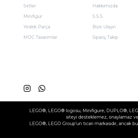
Setler
Hakkımızda
Minifigür
S.S.S.
Yedek Parça
Bize Ulaşın
MOC Tasarımlar
Sipariş Takip
LEGO®, LEGO® logosu, Minifigure, DUPLO®, LEG
siteyi desteklemez, onaylamaz vey
LEGO®, LEGO Group'un ticari markasıdır, ancak bu 