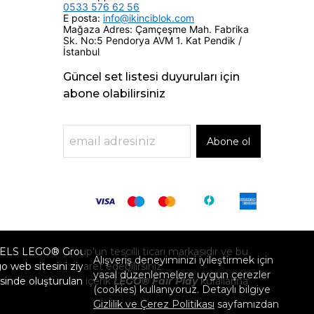
0533 576 62 56
E posta:
info@ikinciblok.com
Mağaza Adres: Çamçeşme Mah. Fabrika
Sk. No:5 Pendorya AVM 1. Kat Pendik /
İstanbul
Güncel set listesi duyuruları için
abone olabilirsiniz
Abone ol
GO® Group'un tescilli ticari markasıdır ve bu
Alışveriş deneyiminizi iyileştirmek için
eb sitesini ziyaret edebilirsiniz.
yasal düzenlemelere uygun çerezler
inde oluşturulan içerik
LEGO® Fair Play
kurallarına
(cookies) kullanıyoruz. Detaylı bilgiye
Gizlilik ve Çerez Politikası
sayfamızdan