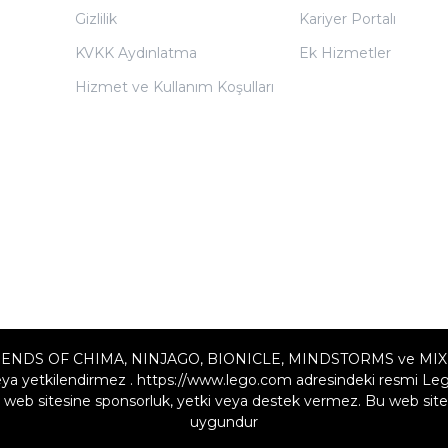
Gizlilik
Kariyer Portalı
KVKK Aydınlatma
Ek Hizmetler
Hizmet ve Kullanım Koşulları
ENDS OF CHIMA, NINJAGO, BIONICLE, MINDSTORMS ve MIXELS LE
a yetkilendirmez . https://www.lego.com adresindeki resmi Lego w
web sitesine sponsorluk, yetki veya destek vermez. Bu web sites
uygundur