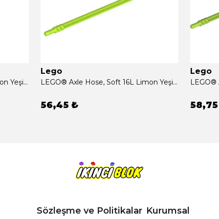
Lego
Lego
LEGO® Axle Hose, Soft 12L Limon Yeşili Sıfır
LEGO® Axle Hose, Soft 16L Limon Yeşili Sıfır
56,45 ₺
58,75
Sözleşme ve Politikalar
Kurumsal