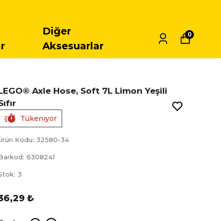
Diğer
0
r
Aksesuarlar
LEGO® Axle Hose, Soft 7L Limon Yeşili
Sıfır
Tükeniyor
Ürün Kodu
:
32580-34
Barkod
:
6308241
Stok
:
3
36,29 ₺