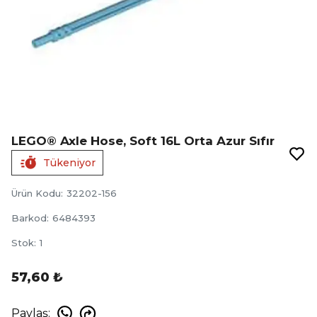
LEGO® Axle Hose, Soft 16L Orta Azur Sıfır
Tükeniyor
Ürün Kodu
:
32202-156
Barkod
:
6484393
Stok
:
1
57,60 ₺
Paylaş
: