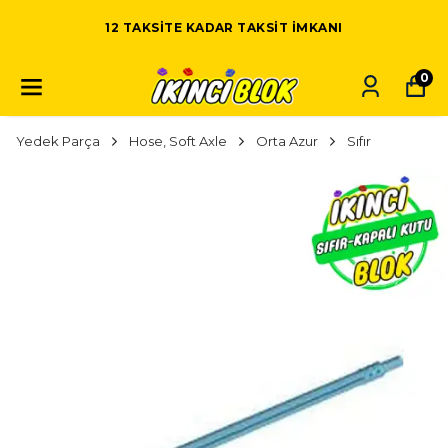
12 TAKSITE KADAR TAKSIT IMKANI
0
Yedek Parça
Hose, Soft Axle
Orta Azur
Sıfır