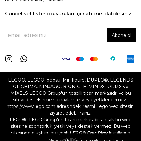
Güncel set listesi duyuruları için abone olabilirsiniz
Abone ol
LEGO®, LEGO® logosu, Minifigure, DUPLO®, LEGENDS
OF CHIMA, NINJAGO, BIONICLE, MINDSTORMS ve
MIXELS LEGO® Group'un tescilli ticari markasıdır ve bu
siteyi desteklemez, onaylamaz veya yetkilendirmez .
https://www.lego.com adresindeki resmi Lego web sitesini
ziyaret edebilirsiniz.
LEGO®, LEGO Group'un ticari markasıdır, ancak bu web
sitesine sponsorluk, yetki veya destek vermez. Bu web
sitesinde oluşturulan içerik
LEGO® Fair Play
kurallarına
uygundur
Alışveriş deneyiminizi iyileştirmek için