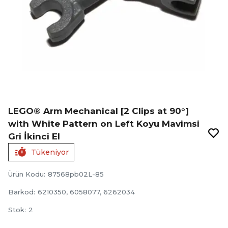
LEGO® Arm Mechanical [2 Clips at 90°]
with White Pattern on Left Koyu Mavimsi
Gri İkinci El
Tükeniyor
Ürün Kodu
:
87568pb02L-85
Barkod
:
6210350, 6058077, 6262034
Stok
:
2