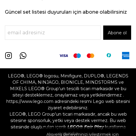
Güncel set listesi duyuruları için abone olabilirsiniz
Abone ol
LEGO®, LEGO® logosu, Minifigure, DUPLO®, LEGENDS
OF CHIMA, NINJAGO, BIONICLE, MINDSTORMS ve
MIXELS LEGO® Group'un tescilli ticari markasıdır ve bu
siteyi desteklemez, onaylamaz veya yetkilendirmez .
https://www.lego.com adresindeki resmi Lego web sitesini
ziyaret edebilirsiniz.
LEGO®, LEGO Group'un ticari markasıdır, ancak bu web
sitesine sponsorluk, yetki veya destek vermez. Bu web
sitesinde oluşturulan içerik
LEGO® Fair Play
kurallarına
uygundur
Alışveriş deneyiminizi iyileştirmek için