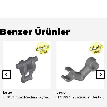
Benzer Ürünler
Lego
Lego
LEGO® Torso Mechanical, Battle Droid Koyu Mavimsi Gri İkinci El
LEGO® Arm Skeleton [Bent / 2 Clips] Koyu Mavimsi Gri İkinci El