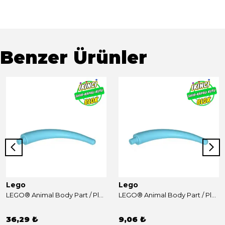
Benzer Ürünler
Lego
Lego
LEGO® Animal Body Part / Plant, Tail / Claw / Horn / Branch / Tentacle, End Section Orta Azur Sıfır
LEGO® Animal Body Part / Plant, Tail / Claw / Horn / Branch / Tentacle, End Section Orta Azur Sıfır
36,29 ₺
9,06 ₺