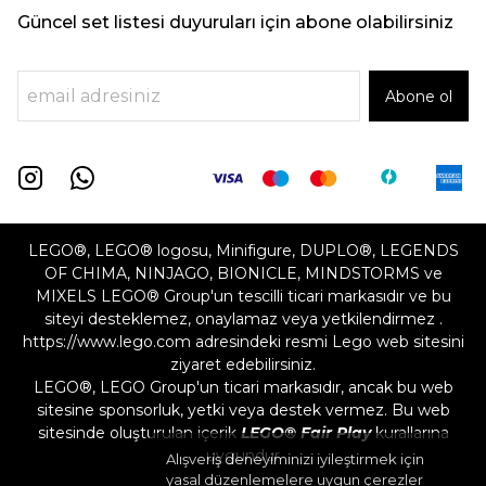
Güncel set listesi duyuruları için abone olabilirsiniz
Abone ol
LEGO®, LEGO® logosu, Minifigure, DUPLO®, LEGENDS
OF CHIMA, NINJAGO, BIONICLE, MINDSTORMS ve
MIXELS LEGO® Group'un tescilli ticari markasıdır ve bu
siteyi desteklemez, onaylamaz veya yetkilendirmez .
https://www.lego.com adresindeki resmi Lego web sitesini
ziyaret edebilirsiniz.
LEGO®, LEGO Group'un ticari markasıdır, ancak bu web
sitesine sponsorluk, yetki veya destek vermez. Bu web
sitesinde oluşturulan içerik
LEGO® Fair Play
kurallarına
uygundur
Alışveriş deneyiminizi iyileştirmek için
yasal düzenlemelere uygun çerezler