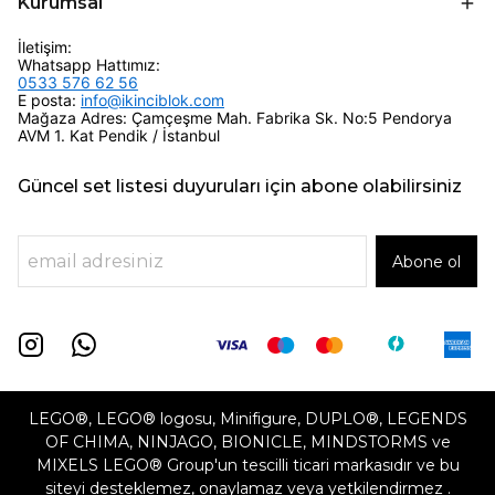
Kurumsal
İletişim:
Whatsapp Hattımız:
0533 576 62 56
E posta:
info@ikinciblok.com
Mağaza Adres: Çamçeşme Mah. Fabrika Sk. No:5 Pendorya
AVM 1. Kat Pendik / İstanbul
Güncel set listesi duyuruları için abone olabilirsiniz
Abone ol
LEGO®, LEGO® logosu, Minifigure, DUPLO®, LEGENDS
OF CHIMA, NINJAGO, BIONICLE, MINDSTORMS ve
MIXELS LEGO® Group'un tescilli ticari markasıdır ve bu
siteyi desteklemez, onaylamaz veya yetkilendirmez .