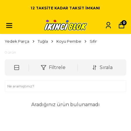
12 TAKSITE KADAR TAKSIT IMKANI
0
Yedek Parça
Tuğla
Koyu Pembe
Sıfır
0
ürün
Filtrele
Sırala
Aradığınız ürün bulunamadı