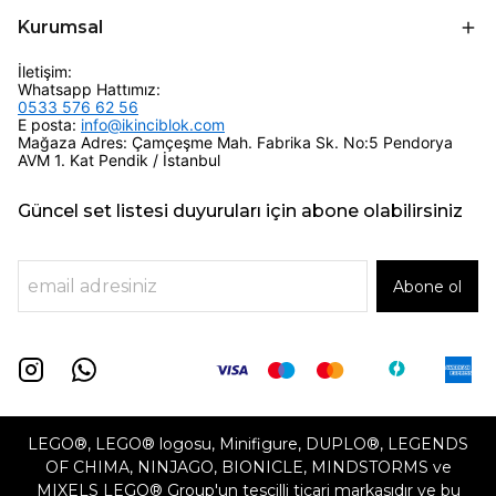
Kurumsal
İletişim:
Whatsapp Hattımız:
0533 576 62 56
E posta:
info@ikinciblok.com
Mağaza Adres: Çamçeşme Mah. Fabrika Sk. No:5 Pendorya
AVM 1. Kat Pendik / İstanbul
Güncel set listesi duyuruları için abone olabilirsiniz
Abone ol
LEGO®, LEGO® logosu, Minifigure, DUPLO®, LEGENDS
OF CHIMA, NINJAGO, BIONICLE, MINDSTORMS ve
MIXELS LEGO® Group'un tescilli ticari markasıdır ve bu