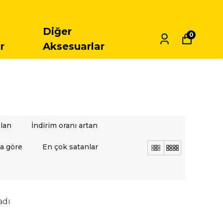
SIZ KARGO
Diğer
0
r
Aksesuarlar
alan
İndirim oranı artan
a göre
En çok satanlar
adı