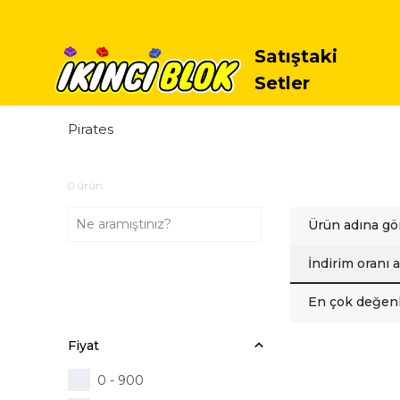
Satıştaki
Setler
Pirates
0
ürün
Ürün adına gö
İndirim oranı 
En çok değenl
Fiyat
0 - 900