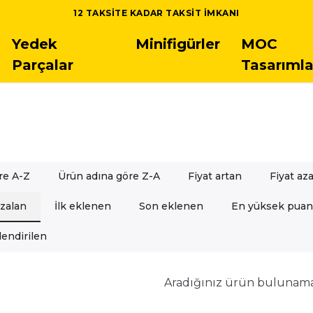
TÜM LEGO SETLERINDE 5.000 TL ÜSTÜ SIPARIŞLERDE ÜCRET
Yedek
Minifigürler
MOC
Parçalar
Tasarımla
re A-Z
Ürün adına göre Z-A
Fiyat artan
Fiyat az
azalan
İlk eklenen
Son eklenen
En yüksek puan
endirilen
Aradığınız ürün bulunam