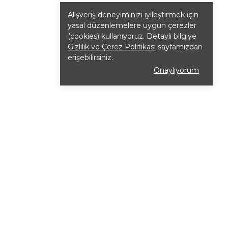
Alışveriş deneyiminizi iyileştirmek için
yasal düzenlemelere uygun çerezler
(cookies) kullanıyoruz. Detaylı bilgiye
Gizlilik ve Çerez Politikası
sayfamızdan
erişebilirsiniz.
Onaylıyorum