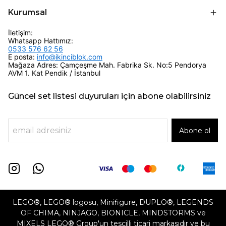
Kurumsal
İletişim:
Whatsapp Hattımız:
0533 576 62 56
E posta:
info@ikinciblok.com
Mağaza Adres: Çamçeşme Mah. Fabrika Sk. No:5 Pendorya
AVM 1. Kat Pendik / İstanbul
Güncel set listesi duyuruları için abone olabilirsiniz
Abone ol
LEGO®, LEGO® logosu, Minifigure, DUPLO®, LEGENDS
OF CHIMA, NINJAGO, BIONICLE, MINDSTORMS ve
MIXELS LEGO® Group'un tescilli ticari markasıdır ve bu