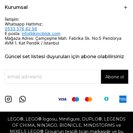
Kurumsal
İletişim:
Whatsapp Hattımız:
0533 576 62 56
E posta:
info@ikinciblok.com
Mağaza Adres: Çamçeşme Mah. Fabrika Sk. No:5 Pendorya
AVM 1. Kat Pendik / İstanbul
Güncel set listesi duyuruları için abone olabilirsiniz
Abone ol
LEGO®, LEGO® logosu, Minifigure, DUPLO®, LEGENDS
OF CHIMA, NINJAGO, BIONICLE, MINDSTORMS ve
MIXELS LEGO® Group'un tescilli ticari markasıdır ve bu